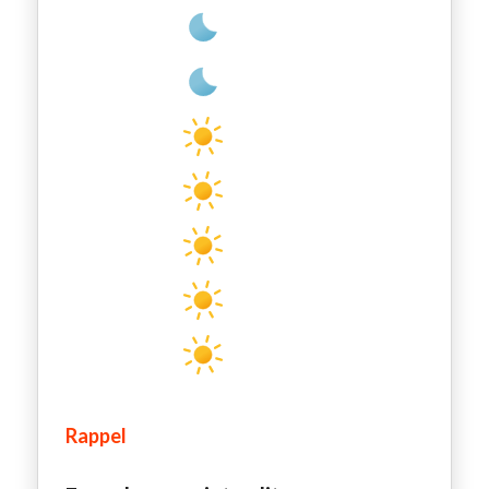
2:00 am
26
°
/
28
°
5:00 am
22
°
/
25
°
8:00 am
23
°
/
23
°
11:00 am
29
°
/
29
°
2:00 pm
33
°
/
33
°
5:00 pm
34
°
/
34
°
8:00 pm
31
°
/
31
°
Rappel