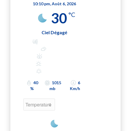
10:10 pm,
Août 6, 2026
30
°C
Ciel Dégagé
Wind Gust:
10 Km/h
Clouds:
0%
Visibility:
10 km
Sunrise:
6:34 am
Sunset:
9:01 pm
40
1015
6
%
mb
Km/h
Hourly Forecast
11:00 pm
28
°
/
30
°