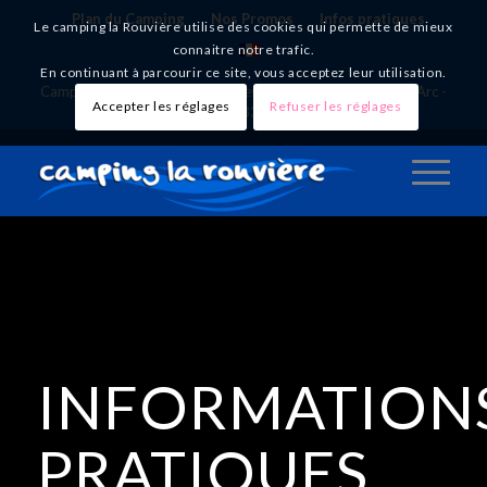
Plan du Camping
Nos Promos
Infos pratiques
Le camping la Rouvière utilise des cookies qui permette de mieux
connaitre notre trafic.
En continuant à parcourir ce site, vous acceptez leur utilisation.
Camping - Location mobile-homes - Canoës - Vallon Pont d'Arc -
Accepter les réglages
Refuser les réglages
Sud Ardèche - Tél. +33 (0)4 75 38 54 61
INFORMATION
PRATIQUES