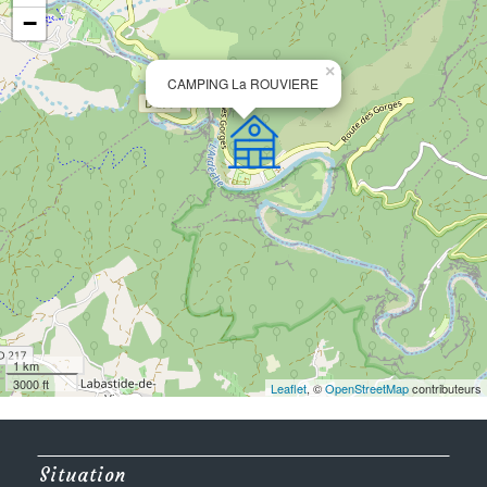
−
×
CAMPING La ROUVIERE
1 km
3000 ft
Leaflet
, ©
OpenStreetMap
contributeurs
Situation